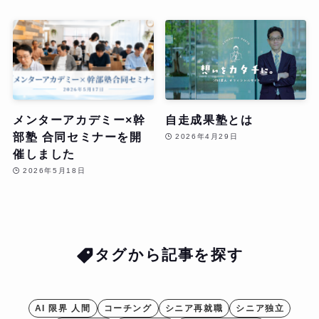
メンターアカデミー×幹
自走成果塾とは
部塾 合同セミナーを開
2026年4月29日
催しました
2026年5月18日
タグから記事を探す
AI 限界 人間
コーチング
シニア再就職
シニア独立