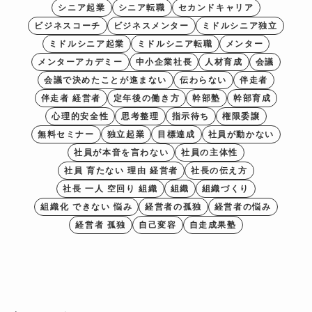
シニア起業
シニア転職
セカンドキャリア
ビジネスコーチ
ビジネスメンター
ミドルシニア独立
ミドルシニア起業
ミドルシニア転職
メンター
メンターアカデミー
中小企業社長
人材育成
会議
会議で決めたことが進まない
伝わらない
伴走者
伴走者 経営者
定年後の働き方
幹部塾
幹部育成
心理的安全性
思考整理
指示待ち
権限委譲
無料セミナー
独立起業
目標達成
社員が動かない
社員が本音を言わない
社員の主体性
社員 育たない 理由 経営者
社長の伝え方
社長 一人 空回り 組織
組織
組織づくり
組織化 できない 悩み
経営者の孤独
経営者の悩み
経営者 孤独
自己変容
自走成果塾