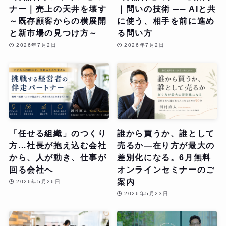
ナー｜売上の天井を壊す
｜問いの技術 ── AIと共
～既存顧客からの横展開
に使う、相手を前に進め
と新市場の見つけ方～
る問い方
2026年7月2日
2026年7月2日
「任せる組織」のつくり
誰から買うか、誰として
方…社長が抱え込む会社
売るか—在り方が最大の
から、人が動き、仕事が
差別化になる。6月無料
回る会社へ
オンラインセミナーのご
案内
2026年5月26日
2026年5月23日