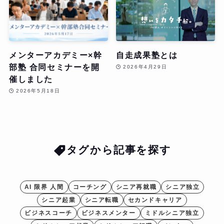
メンターアカデミー×幹
自走成果塾とは
部塾 合同セミナーを開
2026年4月29日
催しました
2026年5月18日
タグから記事を探す
AI 限界 人間
コーチング
シニア再就職
シニア独立
シニア起業
シニア転職
セカンドキャリア
ビジネスコーチ
ビジネスメンター
ミドルシニア独立