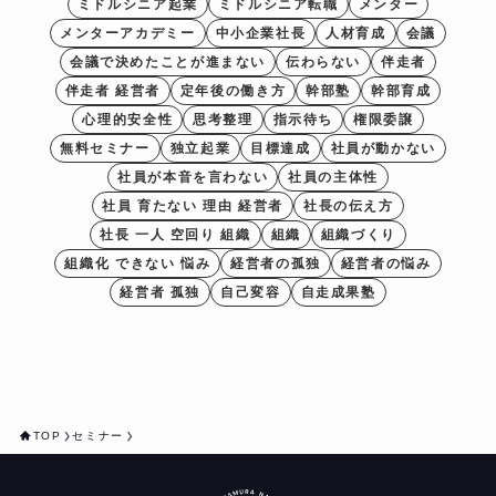
ミドルシニア起業
ミドルシニア転職
メンター
メンターアカデミー
中小企業社長
人材育成
会議
会議で決めたことが進まない
伝わらない
伴走者
伴走者 経営者
定年後の働き方
幹部塾
幹部育成
心理的安全性
思考整理
指示待ち
権限委譲
無料セミナー
独立起業
目標達成
社員が動かない
社員が本音を言わない
社員の主体性
社員 育たない 理由 経営者
社長の伝え方
社長 一人 空回り 組織
組織
組織づくり
組織化 できない 悩み
経営者の孤独
経営者の悩み
経営者 孤独
自己変容
自走成果塾
TOP
セミナー