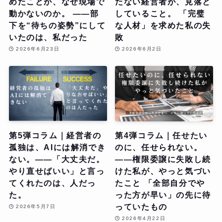
めたことが、なぜ現場で
たない経営者が、見落と
動かないのか。 ——部
していること。 「完璧
下を“待ちの姿勢”にして
な人材」を求めた私の失
いたのは、私だった
敗
2026年6月23日
2026年6月2日
第5弾コラム｜経営者の
第4弾コラム｜任せたい
孤独は、AIには解消でき
のに、任せられない。
ない。——「大丈夫だ。
——権限委譲に失敗し続
やり直せばいい」と言っ
けた私が、やっと気づい
てくれたのは、人だっ
たこと 「全部自分でや
た。
った方が早い」の先に待
っていたもの
2026年5月7日
2026年4月22日