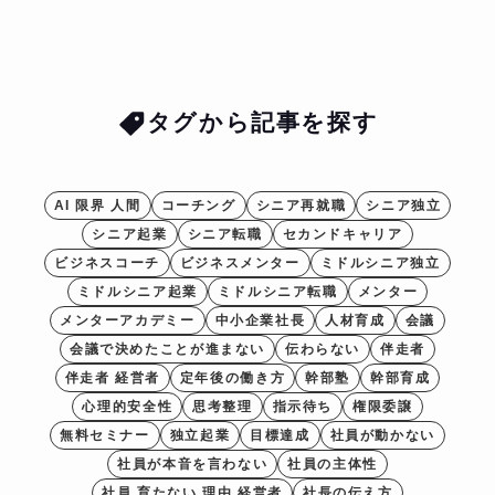
タグから記事を探す
AI 限界 人間
コーチング
シニア再就職
シニア独立
シニア起業
シニア転職
セカンドキャリア
ビジネスコーチ
ビジネスメンター
ミドルシニア独立
ミドルシニア起業
ミドルシニア転職
メンター
メンターアカデミー
中小企業社長
人材育成
会議
会議で決めたことが進まない
伝わらない
伴走者
伴走者 経営者
定年後の働き方
幹部塾
幹部育成
心理的安全性
思考整理
指示待ち
権限委譲
無料セミナー
独立起業
目標達成
社員が動かない
社員が本音を言わない
社員の主体性
社員 育たない 理由 経営者
社長の伝え方