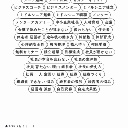
シニア起業
シニア転職
セカンドキャリア
ビジネスコーチ
ビジネスメンター
ミドルシニア独立
ミドルシニア起業
ミドルシニア転職
メンター
メンターアカデミー
中小企業社長
人材育成
会議
会議で決めたことが進まない
伝わらない
伴走者
伴走者 経営者
定年後の働き方
幹部塾
幹部育成
心理的安全性
思考整理
指示待ち
権限委譲
無料セミナー
独立起業
目標達成
社員が動かない
社員が本音を言わない
社員の主体性
社員 育たない 理由 経営者
社長の伝え方
社長 一人 空回り 組織
組織
組織づくり
組織化 できない 悩み
経営者の孤独
経営者の悩み
経営者 孤独
自己変容
自走成果塾
TOP
セミナー