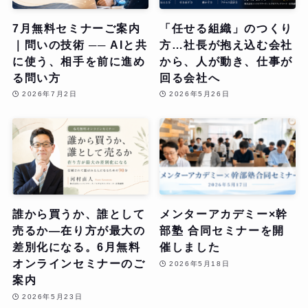
7月無料セミナーご案内
「任せる組織」のつくり
｜問いの技術 ── AIと共
方…社長が抱え込む会社
に使う、相手を前に進め
から、人が動き、仕事が
る問い方
回る会社へ
2026年7月2日
2026年5月26日
誰から買うか、誰として
メンターアカデミー×幹
売るか—在り方が最大の
部塾 合同セミナーを開
差別化になる。6月無料
催しました
オンラインセミナーのご
2026年5月18日
案内
2026年5月23日