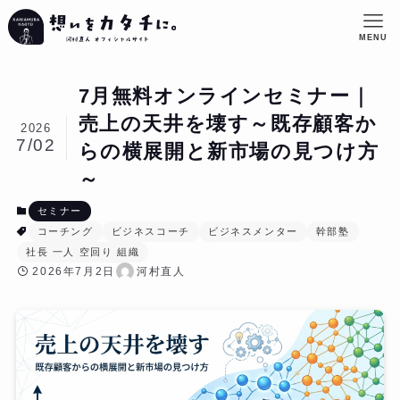
MENU
7月無料オンラインセミナー｜
売上の天井を壊す～既存顧客か
2026
7/02
らの横展開と新市場の見つけ方
～
セミナー
コーチング
ビジネスコーチ
ビジネスメンター
幹部塾
社長 一人 空回り 組織
2026年7月2日
河村直人